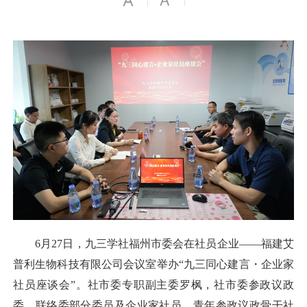
6月27日，九三学社福州市委会在社员企业——福建艾
普利生物科技有限公司会议室举办“九三同心建言・企业家
社员座谈会”。社市委专职副主委罗枫，社市委参政议政
委、联络委部分委员及企业家社员、青年参政议政骨干社