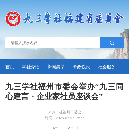
首页
本社介绍
新闻集萃
参政议政
社会服务
自
九三学社福州市委会举办“九三同
心建言・企业家社员座谈会”
来源：社福州市委会
时间：2025-07-02 15:25