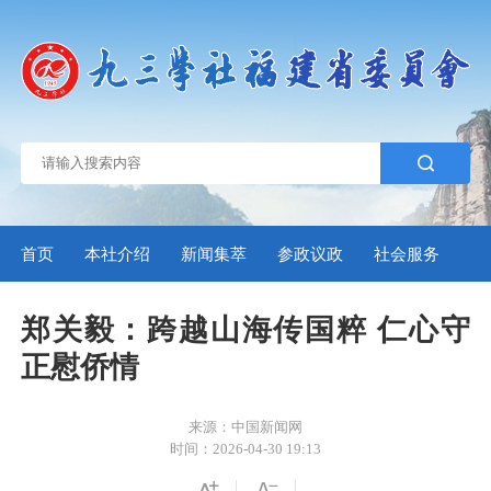
首页
本社介绍
新闻集萃
参政议政
社会服务
自
郑关毅：跨越山海传国粹 仁心守
正慰侨情
来源：中国新闻网
时间：2026-04-30 19:13