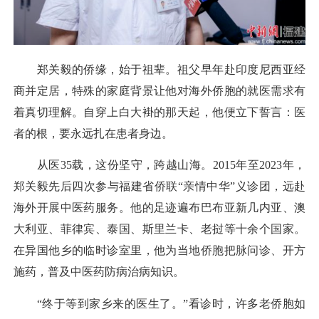
郑关毅的侨缘，始于祖辈。祖父早年赴印度尼西亚经
商并定居，特殊的家庭背景让他对海外侨胞的就医需求有
着真切理解。自穿上白大褂的那天起，他便立下誓言：医
者的根，要永远扎在患者身边。
从医35载，这份坚守，跨越山海。2015年至2023年，
郑关毅先后四次参与福建省侨联“亲情中华”义诊团，远赴
海外开展中医药服务。他的足迹遍布巴布亚新几内亚、澳
大利亚、菲律宾、泰国、斯里兰卡、老挝等十余个国家。
在异国他乡的临时诊室里，他为当地侨胞把脉问诊、开方
施药，普及中医药防病治病知识。
“终于等到家乡来的医生了。”看诊时，许多老侨胞如